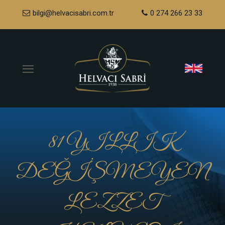
bilgi@helvacisabri.com.tr
0 274 266 23 33
81 YILLIK
DEĞİŞMEYEN
LEZZET