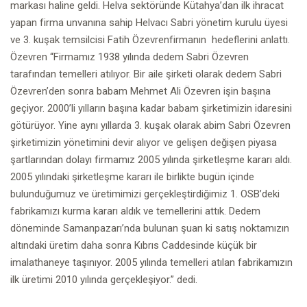
markası haline geldi. Helva sektöründe Kütahya’dan ilk ihracat
yapan firma unvanına sahip Helvacı Sabri yönetim kurulu üyesi
ve 3. kuşak temsilcisi Fatih Özevrenfirmanın hedeflerini anlattı.
Özevren “Firmamız 1938 yılında dedem Sabri Özevren
tarafından temelleri atılıyor. Bir aile şirketi olarak dedem Sabri
Özevren’den sonra babam Mehmet Ali Özevren işin başına
geçiyor. 2000’li yılların başına kadar babam şirketimizin idaresini
götürüyor. Yine aynı yıllarda 3. kuşak olarak abim Sabri Özevren
şirketimizin yönetimini devir alıyor ve gelişen değişen piyasa
şartlarından dolayı firmamız 2005 yılında şirketleşme kararı aldı.
2005 yılındaki şirketleşme kararı ile birlikte bugün içinde
bulunduğumuz ve üretimimizi gerçekleştirdiğimiz 1. OSB’deki
fabrikamızı kurma kararı aldık ve temellerini attık. Dedem
döneminde Samanpazarı’nda bulunan şuan ki satış noktamızın
altındaki üretim daha sonra Kıbrıs Caddesinde küçük bir
imalathaneye taşınıyor. 2005 yılında temelleri atılan fabrikamızın
ilk üretimi 2010 yılında gerçekleşiyor.” dedi.