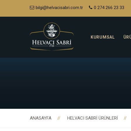
bilgi@helvacisabri.com.tr
0 274 266 23 33
KURUMSAL
ÜR
ANASAYFA
HELVACI SABRI ÜRÜNLERI