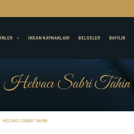
ÜNLER
İNSAN KAYNAKLARI
BELGELER
BAYILIK
Helvacı Sabri Tahin
HELVACI SABRI TAHIN