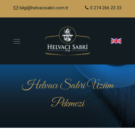
bilgi@helvacisabri.com.tr
0 274 266 23 33
Helvacı Sabri Üzüm
Pekmezi