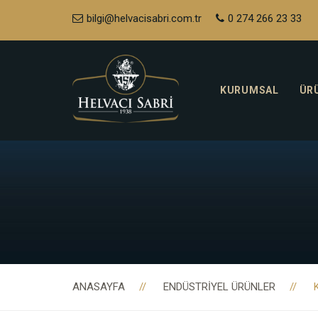
bilgi@helvacisabri.com.tr
0 274 266 23 33
KURUMSAL
ÜR
ANASAYFA
ENDÜSTRIYEL ÜRÜNLER