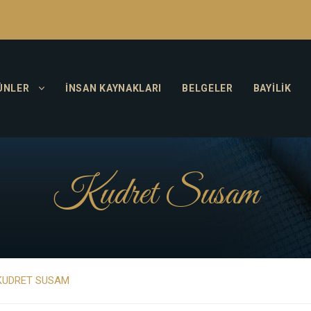
ÜNLER
İNSAN KAYNAKLARI
BELGELER
BAYILIK
Kudret Susam
KUDRET SUSAM